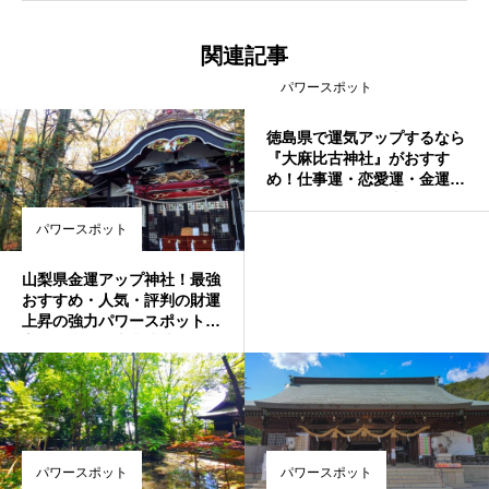
関連記事
パワースポット
徳島県で運気アップするなら
『大麻比古神社』がおすす
め！仕事運・恋愛運・金運が
あがる？ご利益・由緒・おす
すめスポットをご紹介
パワースポット
山梨県金運アップ神社！最強
おすすめ・人気・評判の財運
上昇の強力パワースポット！
宝くじ当選・事業成功・借金
返済・玉の輿・商売繁盛のご
利益
パワースポット
パワースポット