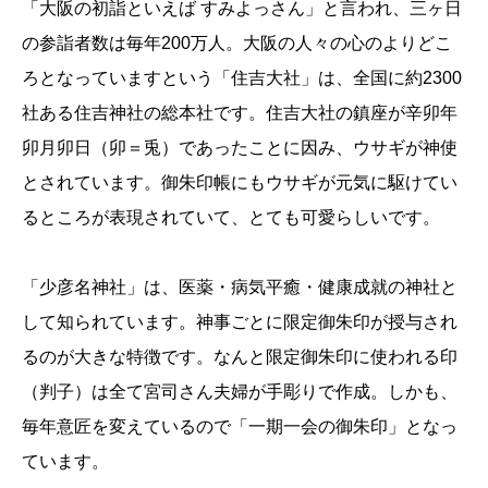
「大阪の初詣といえば すみよっさん」と言われ、三ヶ日
の参詣者数は毎年200万人。大阪の人々の心のよりどこ
ろとなっていますという「住吉大社」は、全国に約2300
社ある住吉神社の総本社です。住吉大社の鎮座が辛卯年
卯月卯日（卯＝兎）であったことに因み、ウサギが神使
とされています。御朱印帳にもウサギが元気に駆けてい
るところが表現されていて、とても可愛らしいです。
「少彦名神社」は、医薬・病気平癒・健康成就の神社と
して知られています。神事ごとに限定御朱印が授与され
るのが大きな特徴です。なんと限定御朱印に使われる印
（判子）は全て宮司さん夫婦が手彫りで作成。しかも、
毎年意匠を変えているので「一期一会の御朱印」となっ
ています。