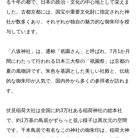
る千年の都で、日本の政治・文化の中心地として栄えま
した。古都京都には、国宝や重要文化財に指定された神
社が数多くあり、それぞれが独自の魅力的な御朱印を授
与しています。
「八坂神社」は、通称「祇園さん」と呼ばれ、7月1か月
間にわたって行われる日本三大祭の「祇園祭」は京都の
夏の風物詩です。朱色を基調とした美しい社殿と、伝統
的な御朱印が人気で、国内外から多くの参拝者が訪れま
す。
伏見稲荷大社は全国に約3万社ある稲荷神社の総本社
で、約1万基の鳥居がずらっと並ぶ様子は異次元の空間
です。千本鳥居で有名なこの神社の御朱印は、稲荷大神