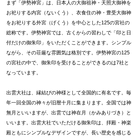
まず「伊勢神宮」は、日本人の大御祖神・天照大御神を
お祀りする内宮（ないくう）、衣食住の神・豊受大御神
をお祀りする外宮（げくう）を中心とした125の宮社の
総称です。伊勢神宮では、古くからの習わしで「印と日
付だけの御朱印」をいただくことができます。シンプル
ながら、その荘厳な雰囲気は格別です。伊勢神宮の125
の宮社の中で、御朱印を受けることができるのは7社と
なっています。
出雲大社は、縁結びの神様として全国的に有名です。毎
年一回全国の神々が旧暦十月に集まります。全国では神
無月といいますが、出雲では神在月（かみありづき）と
いいます。出雲大社でいただける御朱印は、拝殿・神楽
殿ともにシンプルなデザインですが、長い歴史を感じる