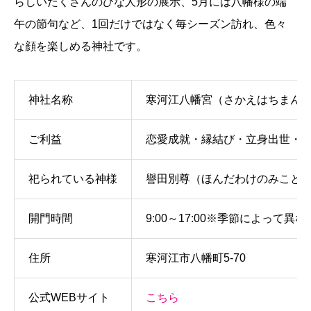
らしいたくさんのひな人形の展示、5月には八幡様の端
午の節句など、1回だけではなく毎シーズン訪れ、色々
な顔を楽しめる神社です。
神社名称
寒河江八幡宮（さかえはちまん
ご利益
恋愛成就・縁結び・立身出世・
祀られている神様
譽田別尊（ほんだわけのみこと
開門時間
9:00～17:00※季節によって
住所
寒河江市八幡町5-70
公式WEBサイト
こちら