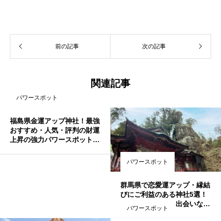
前の記事
次の記事
関連記事
パワースポット
福島県金運アップ神社！最強
おすすめ・人気・評判の財運
上昇の強力パワースポット！
宝くじ当選・事業成功・借金
返済・玉の輿・商売繁盛のご
パワースポット
利益
群馬県で恋愛運アップ・縁結
びにご利益のある神社5選！
恋愛成就・復縁・出会いなど
パワースポット
叶えたい方必見♪最強おすす