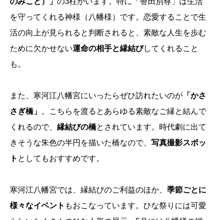
のみこと）」
の3柱がいます。特に「譽田別尊」は生活
を守ってくれる神様（八幡様）です。恋愛することで生
活の向上が見られると判断されると、素敵な人生を歩む
ために欠かせない
運命の相手と縁結び
してくれること
も。
また、寒河江八幡宮にいったらぜひ訪れたいのが
「かさ
さぎ橋」
。こちらを渡るとあらゆる素敵なご縁と結んで
くれるので、
縁結びの橋
とされています。時代劇に出て
きそうな朱色の半円を描いた橋なので、
写真撮影スポッ
ト
としてもおすすめです。
寒河江八幡宮では、縁結びのご利益のほか、
季節ごとに
様々なイベント
もおこなっています。ひな祭りには可愛