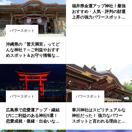
め・人気・評判の強力パワー
福井県金運アップ神社！最強
スポット！
おすすめ・人気・評判の財運
上昇の強力パワースポット！
宝くじ当選・事業成功・借金
返済・玉の輿・商売繁盛のご
パワースポット
利益
沖縄県の「普天満宮」ってど
んな神社？～ご利益やおすす
めスポット＆お守り情報など
を大紹介！～
パワースポット
パワースポット
広島県で恋愛運アップ・縁結
寒川神社はスピリチュアルな
びにご利益のある神社5選！
神社だった！ 強力なパワー
恋愛成就・復縁・出会いなど
スポットと言われる理由と
叶えたい方必見♪最強おすす
は？