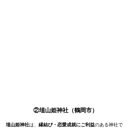
②埴山姫神社（鶴岡市）
埴山姫神社
は、
縁結び・恋愛成就にご利益
のある神社で