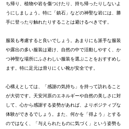
ち帰り、植物や岩を傷つけたり、持ち帰ったりしないよ
うにしましょう。特に「鎮石」などの神聖な岩には、勝
手に登ったり触れたりすることは避けるべきです。
服装も考慮すると良いでしょう。あまりにも派手な服装
や露出の多い服装は避け、自然の中で活動しやすく、か
つ神聖な場所にふさわしい服装を選ぶことをおすすめし
ます。特に足元は滑りにくい靴が安全です。
心構えとしては、「感謝の気持ち」を持って訪れること
が大切です。天安河原のエネルギーや自然の美しさに対
して、心から感謝する姿勢があれば、よりポジティブな
体験ができるでしょう。また、何かを「得よう」とする
のではなく、「与えられたものに気づく」という姿勢も
誕生日ランキング
金運神社
金運財布
姓名判断