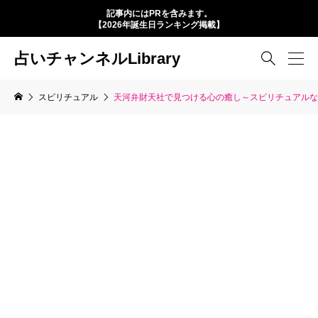
記事内にはPRを含みます。
【2026年誕生日ランキング掲載】
占いチャンネルLibrary

スピリチュアル
天河弁財天社で見つける心の癒し～スピリチュアルな