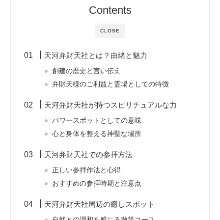
Contents
CLOSE
天河弁財天社とは？由緒と魅力
創建の歴史と言い伝え
弁財天様のご利益と霊場としての特徴
天河弁財天社が持つスピリチュアルな力
パワースポットとしての意味
心と身体を整える神聖な場所
天河弁財天社での参拝方法
正しい参拝作法と心得
おすすめの参拝時期と注意点
天河弁財天社周辺の癒しスポット
自然との調和を感じる散策コース