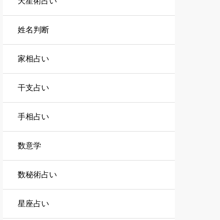
天星術占い
姓名判断
家相占い
干支占い
手相占い
数意学
数秘術占い
星座占い