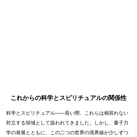
これからの科学とスピリチュアルの関係性
科学とスピリチュアル——長い間、これらは相容れない
対立する領域として扱われてきました。しかし、量子力
学の発展とともに、この二つの世界の境界線が少しずつ
誕生日ランキング
金運神社
金運財布
姓名判断