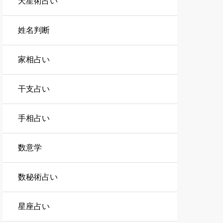
天星術占い
姓名判断
家相占い
干支占い
手相占い
数意学
数秘術占い
星座占い