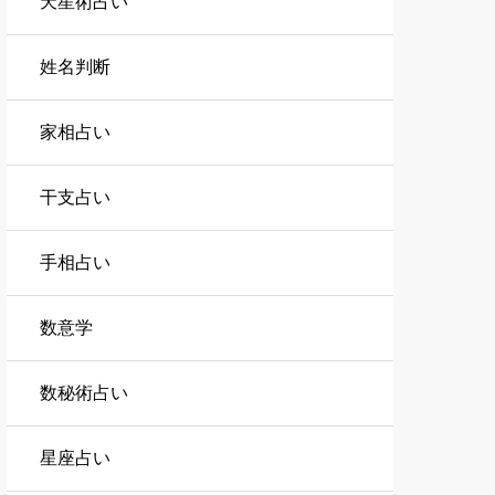
天星術占い
姓名判断
家相占い
干支占い
手相占い
数意学
数秘術占い
星座占い