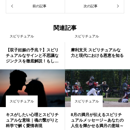
前の記事
次の記事
関連記事
スピリチュアル
スピリチュアル
【双子妊娠の予兆？】スピリ
摩利支天 スピリチュアルな
チュアルなサインと不思議な
力と現代における恩恵を知る
ジンクスを徹底解説！もしか
して…と思ったら読んでみて
♡
スピリチュアル
スピリチュアル
キスがしたい心理とスピリチ
8月の満月が伝えるスピリチ
ュアルな意味｜魂の繋がりと
ュアルメッセージ～あなたの
科学で解く愛情表現
人生を輝かせる満月の意味～