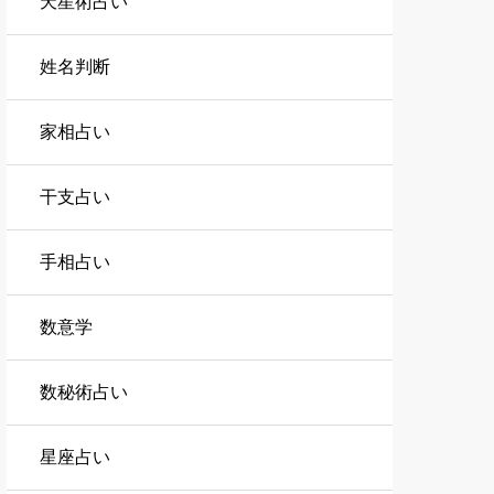
天星術占い
姓名判断
家相占い
干支占い
手相占い
数意学
数秘術占い
星座占い