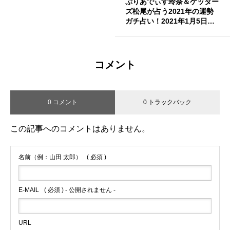
ぷりあでぃす玲奈＆ゲッター
ズ松尾が占う2021年の運勢
ガチ占い！2021年1月5日放
送回！ウチのガヤがすみませ
ん!
コメント
0 コメント
0 トラックバック
この記事へのコメントはありません。
名前（例：山田 太郎）
( 必須 )
E-MAIL
( 必須 ) - 公開されません -
URL