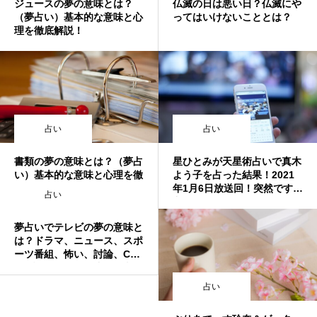
ジュースの夢の意味とは？
仏滅の日は悪い日？仏滅にや
（夢占い）基本的な意味と心
ってはいけないこととは？
理を徹底解説！
占い
占い
書類の夢の意味とは？（夢占
星ひとみが天星術占いで真木
い）基本的な意味と心理を徹
よう子を占った結果！2021
底解説！
年1月6日放送回！突然ですが
占い
占ってもいいですか？
夢占いでテレビの夢の意味と
は？ドラマ、ニュース、スポ
ーツ番組、怖い、討論、C
M、誰か、見る、消す、泣
く、不満、暗いなど
占い