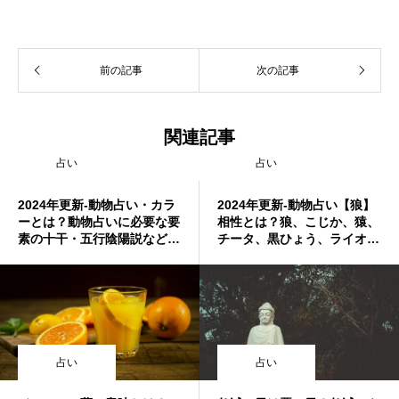
前の記事
次の記事
関連記事
占い
占い
2024年更新-動物占い・カラ
2024年更新-動物占い【狼】
ーとは？動物占いに必要な要
相性とは？狼、こじか、猿、
素の十干・五行陰陽説など紹
チータ、黒ひょう、ライオ
介
ン、トラ、たぬき、子守熊、
ゾウ、ひつじ、ペガサス
占い
占い