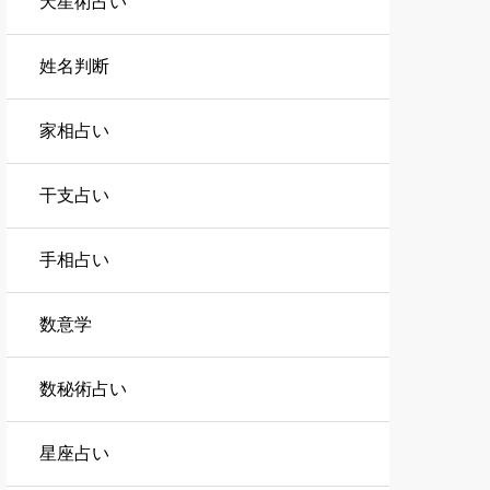
天星術占い
姓名判断
家相占い
干支占い
手相占い
数意学
数秘術占い
星座占い