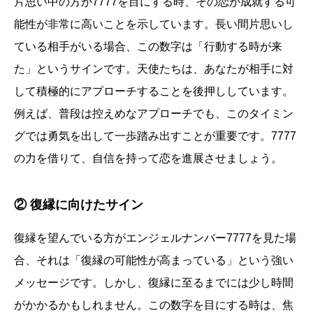
片思い中の方が7777を目にする時、その恋が成就する可
能性が非常に高いことを示しています。長い間片思いし
ている相手がいる場合、この数字は「行動する時が来
た」というサインです。天使たちは、あなたが相手に対
して積極的にアプローチすることを後押ししています。
例えば、普段は控えめなアプローチでも、このタイミン
グでは勇気を出して一歩踏み出すことが重要です。7777
の力を借りて、自信を持って恋を進展させましょう。
② 復縁に向けたサイン
復縁を望んでいる方がエンジェルナンバー7777を見た場
合、それは「復縁の可能性が高まっている」という強い
メッセージです。しかし、復縁に至るまでには少し時間
がかかるかもしれません。この数字を目にする時は、焦