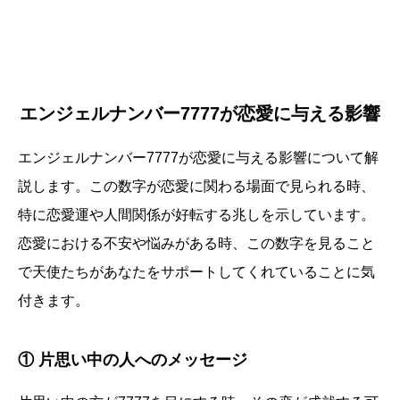
エンジェルナンバー7777が恋愛に与える影響
エンジェルナンバー7777が恋愛に与える影響について解
説します。この数字が恋愛に関わる場面で見られる時、
特に恋愛運や人間関係が好転する兆しを示しています。
恋愛における不安や悩みがある時、この数字を見ること
で天使たちがあなたをサポートしてくれていることに気
付きます。
① 片思い中の人へのメッセージ