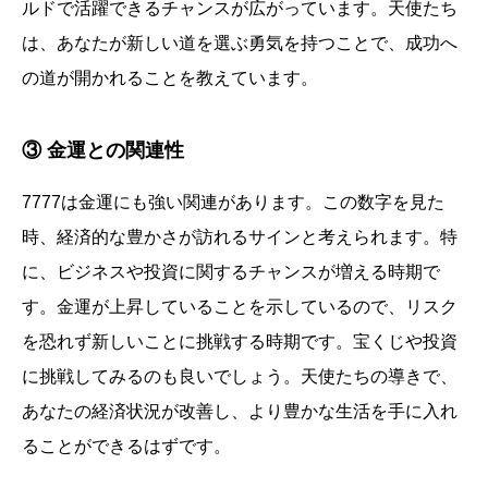
ルドで活躍できるチャンスが広がっています。天使たち
は、あなたが新しい道を選ぶ勇気を持つことで、成功へ
の道が開かれることを教えています。
③ 金運との関連性
7777は金運にも強い関連があります。この数字を見た
時、経済的な豊かさが訪れるサインと考えられます。特
に、ビジネスや投資に関するチャンスが増える時期で
す。金運が上昇していることを示しているので、リスク
を恐れず新しいことに挑戦する時期です。宝くじや投資
に挑戦してみるのも良いでしょう。天使たちの導きで、
あなたの経済状況が改善し、より豊かな生活を手に入れ
ることができるはずです。