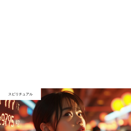
スピリチュアル