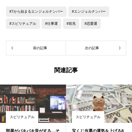
#7から始まるエンジェルナンバー
#エンジェルナンバー
#スピリチュアル
#仕事運
#前兆
#恋愛運
前の記事
次の記事
関連記事
スピリチュアル
スピリチュアル
部屋がパキパキ音がする…そ
宝くじ当選の運気を上げる8