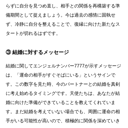
らずに自分を見つめ直し、相手との関係を再構築する準
備期間として捉えましょう。今は過去の感情に固執せ
ず、冷静に自分を整えることで、復縁に向けた新たなス
タートが切れるはずです。
③ 結婚に対するメッセージ
結婚に関してエンジェルナンバー7777が示すメッセージ
は、「運命の相手がすぐそばにいる」というサインで
す。この数字を見た時、今のパートナーとの結婚を真剣
に考え始めるタイミングです。天使たちは、あなたが結
婚に向けた準備ができていることを教えてくれていま
す。まだ結婚を考えていない場合でも、周囲に運命の相
手がいる可能性が高いので、積極的に関係を深めていき