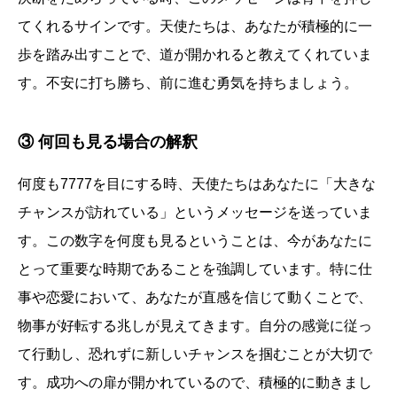
てくれるサインです。天使たちは、あなたが積極的に一
歩を踏み出すことで、道が開かれると教えてくれていま
す。不安に打ち勝ち、前に進む勇気を持ちましょう。
③ 何回も見る場合の解釈
何度も7777を目にする時、天使たちはあなたに「大きな
チャンスが訪れている」というメッセージを送っていま
す。この数字を何度も見るということは、今があなたに
とって重要な時期であることを強調しています。特に仕
事や恋愛において、あなたが直感を信じて動くことで、
物事が好転する兆しが見えてきます。自分の感覚に従っ
て行動し、恐れずに新しいチャンスを掴むことが大切で
す。成功への扉が開かれているので、積極的に動きまし