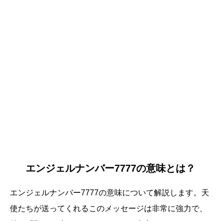
エンジェルナンバー7777の意味とは？
エンジェルナンバー7777の意味について解説します。天
使たちが送ってくれるこのメッセージは非常に強力で、