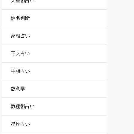
天星術占い
姓名判断
家相占い
干支占い
手相占い
数意学
数秘術占い
星座占い