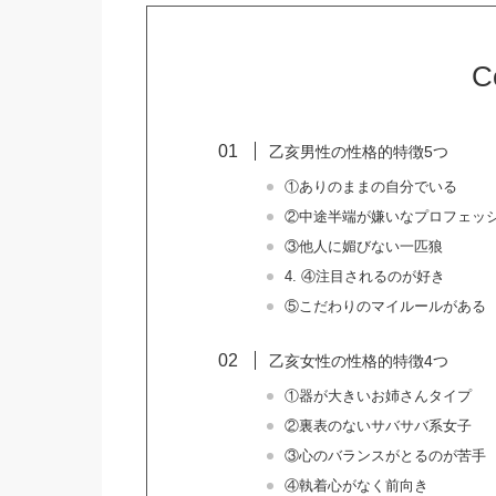
C
乙亥男性の性格的特徴5つ
①ありのままの自分でいる
②中途半端が嫌いなプロフェッ
③他人に媚びない一匹狼
4. ④注目されるのが好き
⑤こだわりのマイルールがある
乙亥女性の性格的特徴4つ
①器が大きいお姉さんタイプ
②裏表のないサバサバ系女子
③心のバランスがとるのが苦手
④執着心がなく前向き