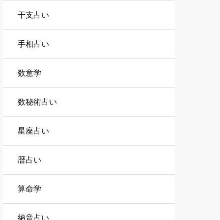
干支占い
手相占い
数意学
数秘術占い
星座占い
暦占い
算命学
納音占い