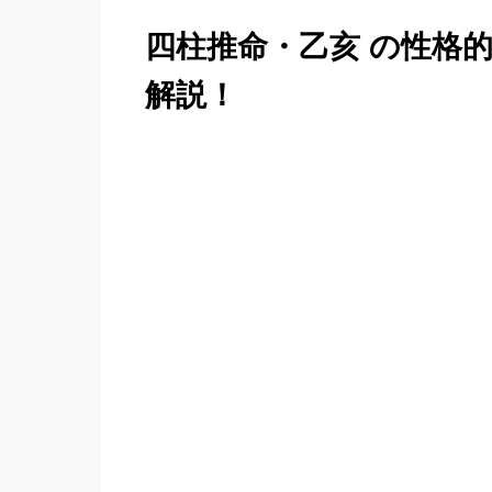
四柱推命・乙亥 の性格
解説！