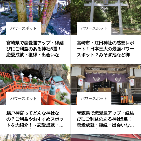
パワースポット
パワースポット
宮崎県で恋愛運アップ・縁結
宮崎市・江田神社の感想レポ
びにご利益のある神社5選！
ート！日本三大の最強パワー
恋愛成就・復縁・出会いなど
スポット？みそぎ池など御祭
叶えたい方必見♪最強おすす
神・ご利益は？
め・人気・評判の強力パワー
スポット！
パワースポット
パワースポット
鵜戸神宮ってどんな神社な
青森県で恋愛運アップ・縁結
の？ご利益やおすすめスポッ
びにご利益のある神社5選！
トを大紹介！～恋愛成就・育
恋愛成就・復縁・出会いなど
児＆子宝＆安産守護・海上安
叶えたい方必見♪最強おすす
全希望の方は要チェック～
め・人気・評判の強力パワー