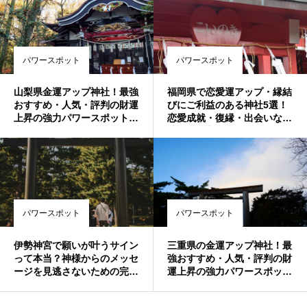
スポット！
パワースポット
パワースポット
山梨県金運アップ神社！最強
福岡県で恋愛運アップ・縁結
おすすめ・人気・評判の財運
びにご利益のある神社5選！
上昇の強力パワースポット！
恋愛成就・復縁・出会いなど
宝くじ当選・事業成功・借金
叶えたい方必見♪最強おすす
返済・玉の輿・商売繁盛のご
め・人気・評判の強力パワー
利益
スポット！
パワースポット
パワースポット
伊勢神宮で願いが叶うサイン
三重県の金運アップ神社！最
って本当？神様からのメッセ
強おすすめ・人気・評判の財
ージを見逃さないための完全
運上昇の強力パワースポッ
ガイド✨
ト！宝くじ当選・事業成功・
借金返済・玉の輿・商売繁盛