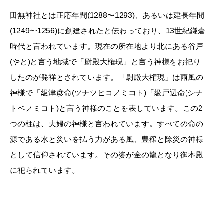
田無神社とは正応年間(1288〜1293)、あるいは建長年間
(1249〜1256)に創建されたと伝わっており、13世紀鎌倉
時代と言われています。現在の所在地より北にある谷戸
(やと)と言う地域で「尉殿大権現」と言う神様をお祀り
したのが発祥とされています。「尉殿大権現」は雨風の
神様で「級津彦命(ツナツヒコノミコト)「級戸辺命(シナ
トベノミコト)と言う神様のことを表しています。この2
つの柱は、夫婦の神様と言われています。すべての命の
源である水と災いを払う力がある風、豊穣と除災の神様
として信仰されています。その姿が金の龍となり御本殿
に祀られています。