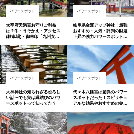
パワースポット
パワースポット
太宰府天満宮お守りご利益
岐阜県金運アップ神社！最強
は？牛・うそかえ・アクセス
おすすめ・人気・評判の財運
(駐車場)・御朱印「九州女子
上昇の強力パワースポット！
の聖地たい」梅ヶ枝餅好きが
宝くじ当選・事業成功・借金
語る見どころ
返済・玉の輿・商売繁盛のご
利益
パワースポット
パワースポット
大神神社の知られざる恐ろし
代々木八幡宮は驚異のパワー
い話〜でも実は縁結びのパワ
スポットだった！スピリチュ
ースポットって知ってた？
アルな効果やおすすめの参拝
方法をご紹介！