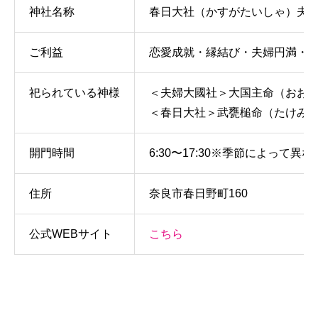
神社名称
春日大社（かすがたいしゃ）夫婦
ご利益
恋愛成就・縁結び・夫婦円満・
祀られている神様
＜夫婦大國社＞大国主命（おお
＜春日大社＞武甕槌命（たけみ
開門時間
6:30〜17:30※季節によって
住所
奈良市春日野町160
公式WEBサイト
こちら