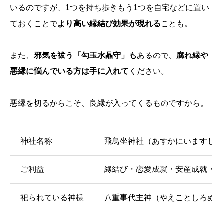
いるのですが、1つを持ち歩きもう1つを自宅などに置い
ておくことで
より高い縁結び効果が現れる
ことも。
また、
邪気を祓う「勾玉水晶守」も
あるので、
腐れ縁や
悪縁に悩んでいる方は手に入れて
ください。
悪縁を切るからこそ、良縁が入ってくるものですから。
神社名称
飛鳥坐神社（あすかにいますじ
ご利益
縁結び・恋愛成就・安産成就・
祀られている神様
八重事代主神（やえことしろぬ