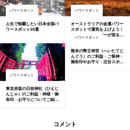
パワースポット
パワースポット
人生で制覇したい日本全国パ
オーストラリアの金運パワー
ワースポット20選
スポットで運気を上げよう！
大自然のエネルギーが宿る神
パワースポット
秘的な場所
熊本の幣立神宮（へいたてじ
んぐう）のご利益・ご祭神・
御朱印やお守り・注目スポッ
トを大紹介！噂の不思議体験
についても徹底解説
パワースポット
東京赤坂の日枝神社（ひえじ
んじゃ）のご利益・神様・御
朱印・お守りについてご紹
介！出世・金運上昇・恋愛運
上昇したいならチェックすべ
し♡
コメント