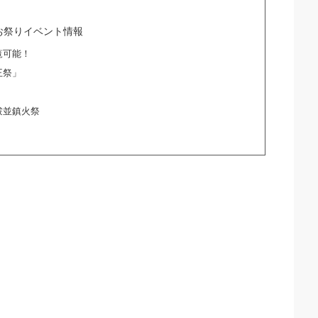
お祭りイベント情報
覧可能！
王祭」
祓並鎮火祭