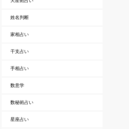
天星術占い
姓名判断
家相占い
干支占い
手相占い
数意学
数秘術占い
星座占い