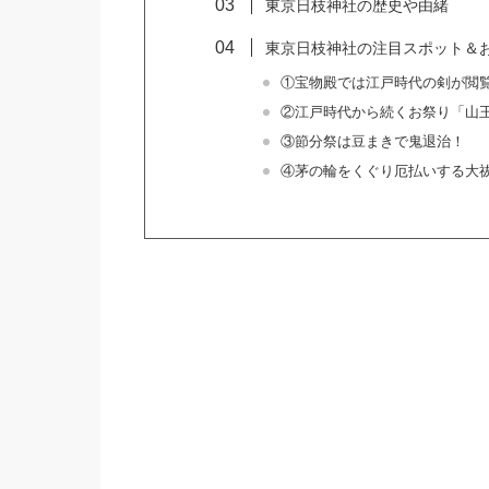
東京日枝神社の歴史や由緒
東京日枝神社の注目スポット＆
①宝物殿では江戸時代の剣が閲
②江戸時代から続くお祭り「山
③節分祭は豆まきで鬼退治！
④茅の輪をくぐり厄払いする大