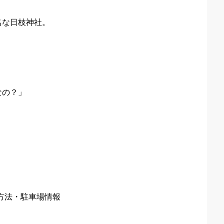
名な日枝神社。
なの？」
」
方法・駐車場情報