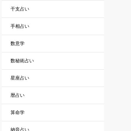
干支占い
手相占い
数意学
数秘術占い
星座占い
暦占い
算命学
納音占い