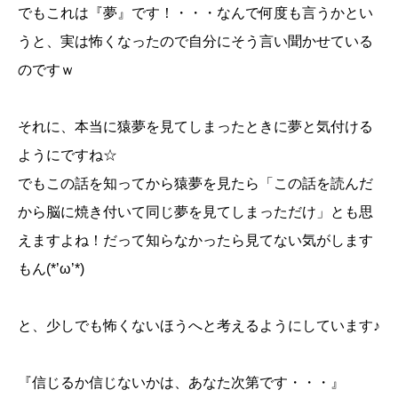
でもこれは『夢』です！・・・なんで何度も言うかとい
うと、実は怖くなったので自分にそう言い聞かせている
のですｗ
それに、本当に猿夢を見てしまったときに夢と気付ける
ようにですね☆
でもこの話を知ってから猿夢を見たら「この話を読んだ
から脳に焼き付いて同じ夢を見てしまっただけ」とも思
えますよね！だって知らなかったら見てない気がします
もん(*’ω’*)
と、少しでも怖くないほうへと考えるようにしています♪
『信じるか信じないかは、あなた次第です・・・』
誕生日ランキング
金運神社
金運財布
姓名判断