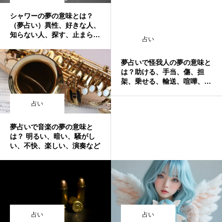
シャワーの夢の意味とは？
（夢占い）異性、好きな人、
知らない人、探す、止まらな
占い
い、水が出ない、トイレなど
夢占いで怪我人の夢の意味と
は？助ける、手当、傷、担
架、乗せる、輸送、喧嘩、無
視、頭、お腹、手、背中、口
など
占い
夢占いで音楽の夢の意味と
は？ 明るい、暗い、騒がし
い、不快、楽しい、演奏など
占い
占い