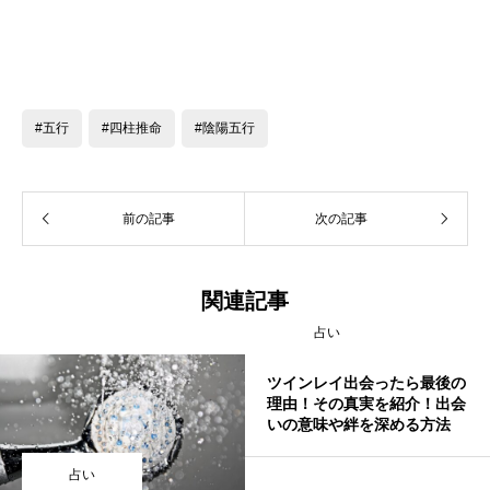
#五行
#四柱推命
#陰陽五行
前の記事
次の記事
関連記事
占い
ツインレイ出会ったら最後の
理由！その真実を紹介！出会
いの意味や絆を深める方法
占い