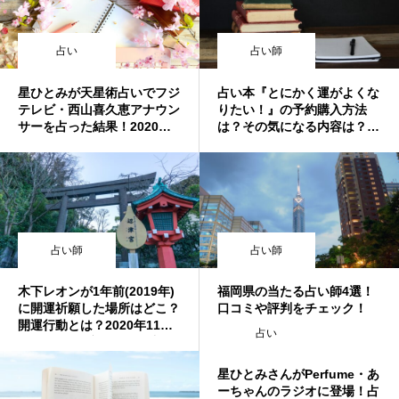
占い
占い師
星ひとみが天星術占いでフジ
占い本『とにかく運がよくな
テレビ・西山喜久恵アナウン
りたい！』の予約購入方法
サーを占った結果！2020年1
は？その気になる内容は？ #
1月11日放送回！突然ですが
突然ですが占ってもいいです
占ってもいいですか？
か ？
占い師
占い師
木下レオンが1年前(2019年)
福岡県の当たる占い師4選！
に開運祈願した場所はどこ？
口コミや評判をチェック！
開運行動とは？2020年11月1
占い
8日放送回！突然ですが占っ
てもいいですか？
星ひとみさんがPerfume・あ
ーちゃんのラジオに登場！占