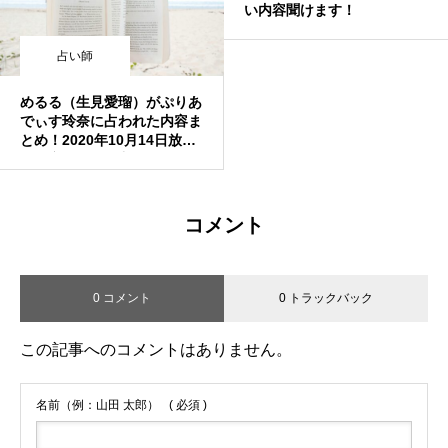
い内容聞けます！
占い師
めるる（生見愛瑠）がぷりあ
でぃす玲奈に占われた内容ま
とめ！2020年10月14日放送
回！突然ですが占ってもいい
ですか？
コメント
0 コメント
0 トラックバック
この記事へのコメントはありません。
名前（例：山田 太郎）
( 必須 )