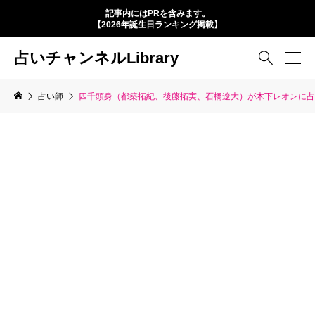
記事内にはPRを含みます。
【2026年誕生日ランキング掲載】
占いチャンネルLibrary

占い師
四千頭身（都築拓紀、後藤拓実、石橋遼大）が木下レオンに占わ