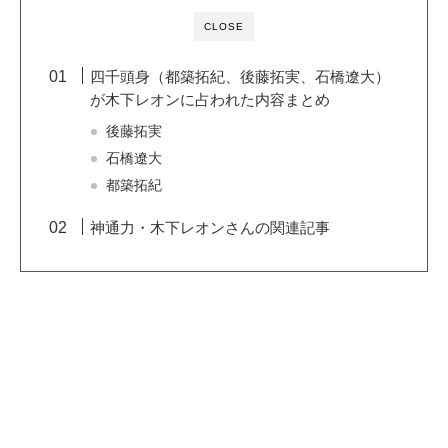
CLOSE
四千頭身（都築拓紀、後藤拓実、石橋遼大）
が木下レオンに占われた内容まとめ
後藤拓実
石橋遼大
都築拓紀
神通力・木下レオンさんの関連記事