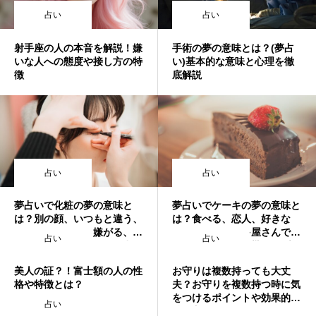
占い
占い
射手座の人の本音を解説！嫌
手術の夢の意味とは？(夢占
いな人への態度や接し方の特
い)基本的な意味と心理を徹
徴
底解説
占い
占い
夢占いで化粧の夢の意味と
夢占いでケーキの夢の意味と
は？別の顔、いつもと違う、
は？食べる、恋人、好きな
厚化粧、落とす、嫌がる、恥
人、一人、ケーキ屋さんで働
占い
占い
ずかしい、化粧ノリ、魅力な
く、残す、購入、貰う、プレ
ど
ゼント、捨てる、拒否するな
美人の証？！富士額の人の性
お守りは複数持っても大丈
ど
格や特徴とは？
夫？お守りを複数持つ時に気
をつけるポイントや効果的な
占い
誕生日ランキング
金運神社
金運財布
姓名判断
持ち方はこれ！