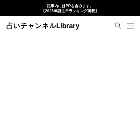
記事内にはPRを含みます。
【2026年誕生日ランキング掲載】
占いチャンネルLibrary
