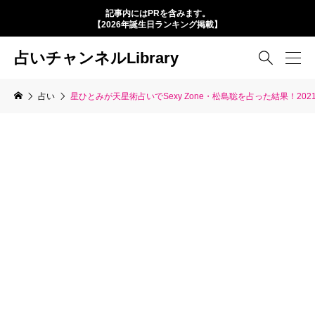
記事内にはPRを含みます。
【2026年誕生日ランキング掲載】
占いチャンネルLibrary

占い
星ひとみが天星術占いでSexy Zone・松島聡を占った結果！2