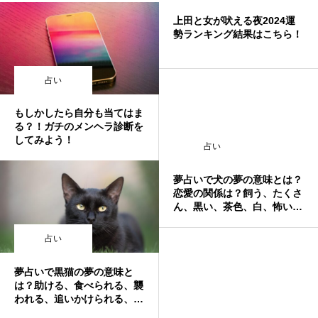
上田と女が吠える夜2024運
勢ランキング結果はこちら！
占い
もしかしたら自分も当てはま
る？！ガチのメンヘラ診断を
してみよう！
占い
夢占いで犬の夢の意味とは？
恋愛の関係は？飼う、たくさ
ん、黒い、茶色、白、怖い、
人懐っこい、しつける、助け
る、散歩、遊ぶなど
占い
夢占いで黒猫の夢の意味と
は？助ける、食べられる、襲
われる、追いかけられる、大
誕生日ランキング
金運神社
金運財布
姓名判断
きな、小さな、逃げる、餌、