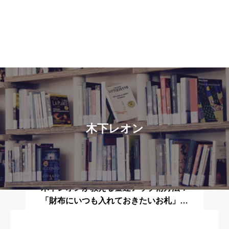
木下レオン
占い師
占い師
マギーが木下レオンに占われた内容まと
木下レオンが教える金運アップ術方法！
め！2020年9月30日放送回！突然ですが
「財布にいつも入れておきたいお札」5
占ってもいいですか？
月27日放送回！突然ですが占ってもい
いですか？