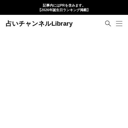
記事内にはPRを含みます。
【2026年誕生日ランキング掲載】
占いチャンネルLibrary
