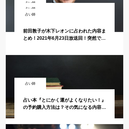
占い師
占い師
木下レオンの占い的中！出川哲朗さんの
占い師
風間俊介が木下レオンに占われた内容ま
仕事が奪われた「マリエさんの爆弾発
木下レオンのブログ・アプリ・ホームペ
とめ！2021年5月26日放送回！突然です
言」
前田敦子が木下レオンに占われた内容ま
ージ・インスタ・ツイッターSNSまと
が占ってもいいですか？
とめ！2021年6月23日放送回！突然です
め
が占ってもいいですか？
占い師
占い本『とにかく運がよくなりたい！』
の予約購入方法は？その気になる内容
は？ #突然ですが占ってもいいですか
？