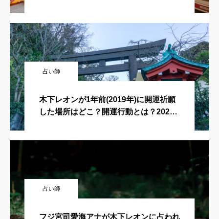
占ってもいいですか？
占い師
木下レオンが1年前(2019年)に開運祈願
した場所はどこ？開運行動とは？2020
年11月18日放送回！突然ですが占って
もいいですか？
占い師
フジ宮司愛海アナが木下レオンに占われ