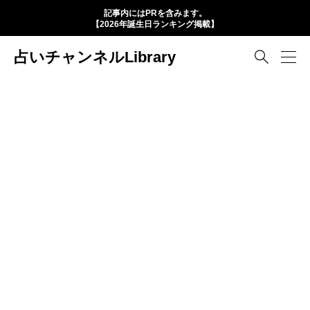
記事内にはPRを含みます。
【2026年誕生日ランキング掲載】
占いチャンネルLibrary
