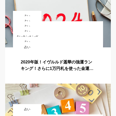
占い
占い
占い
2024年誕生日ランキング！運の良い1
占い
ダウンタウンDX★芸能界2024年最強運
占いランキング
位〜366位強運まとめ！
ぷれあでぃす玲奈の2022年12星座別占
占い
ランキング！星座×血液型1〜48位をま
シウマの2022年携帯番号下4桁占いラン
占い
いランキング一覧まとめ！王様のブラン
とめてみました。
縁起の良い日2025年！吉日カレンダー&
キング一覧まとめ！王様のブランチ
チ
上田と女が吠える夜2024運勢ランキン
最強ランキング！開運日・天赦日・一粒
2020年版！イヴルルド遥華の強運ラン
グ結果はこちら！
万倍日・寅の日・巳の日・不成就日・結
キング！さらに1万円札を使った金運ア
婚・入籍・引越し
ップ術や総合運アップ術を紹介！
占い