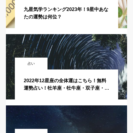
九星気学ランキング2023年！9星中あな
たの運勢は何位？
占い
2022年12星座の全体運はこちら！無料
運勢占い！牡羊座・牡牛座・双子座・蟹
座・獅子座・乙女座・天秤座・蠍座・射
手座・山羊座・水瓶座・魚座