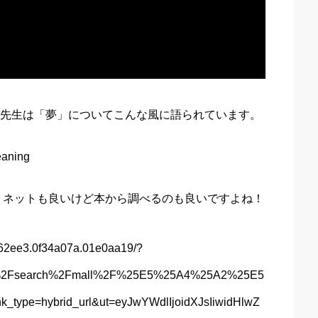
英子先生は「夢」についてこんな風に語られています。
eaning
。ネットも良いけど本から調べるのも良いですよね！
a1e62ee3.0f34a07a.01e0aa19/?
.jp%2Fsearch%2Fmall%2F%25E5%25A4%25A2%25E5
pe=hybrid_url&ut=eyJwYWdlIjoidXJsIiwidHlwZ