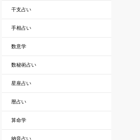
干支占い
手相占い
数意学
数秘術占い
星座占い
暦占い
算命学
納音占い