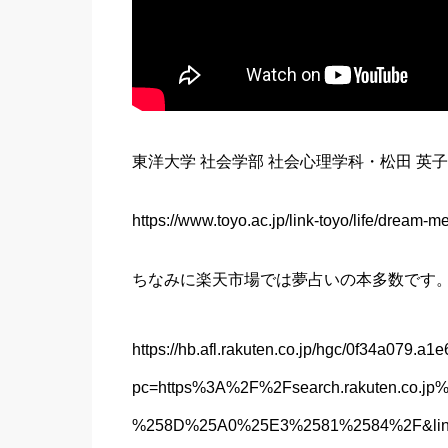
東洋大学 社会学部 社会心理学科・松田 
https://www.toyo.ac.jp/link-toyo/life/dream-m
ちなみに楽天市場では夢占いの本多数です
https://hb.afl.rakuten.co.jp/hgc/0f34a079.
pc=https%3A%2F%2Fsearch.rakuten.co
%258D%25A0%25E3%2581%2584%2F&link_ty