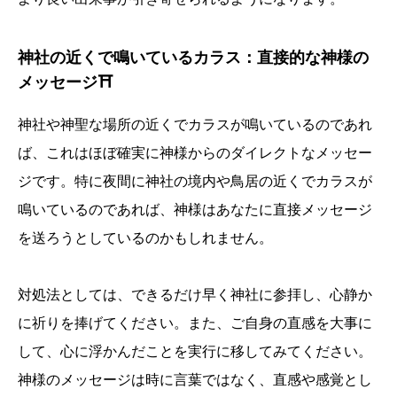
神社の近くで鳴いているカラス：直接的な神様の
メッセージ⛩️
神社や神聖な場所の近くでカラスが鳴いているのであれ
ば、これはほぼ確実に神様からのダイレクトなメッセー
ジです。特に夜間に神社の境内や鳥居の近くでカラスが
鳴いているのであれば、神様はあなたに直接メッセージ
を送ろうとしているのかもしれません。
対処法としては、できるだけ早く神社に参拝し、心静か
に祈りを捧げてください。また、ご自身の直感を大事に
して、心に浮かんだことを実行に移してみてください。
神様のメッセージは時に言葉ではなく、直感や感覚とし
誕生日ランキング
金運神社
金運財布
姓名判断