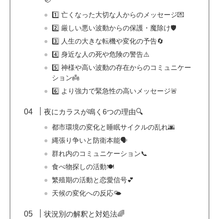
1️⃣ 亡くなった大切な人からのメッセージ💌
2️⃣ 厳しい悪い波動からの保護・魔除け🛡️
3️⃣ 人生の大きな転機や変化の予告🔄
4️⃣ 身近な人の死や危険の警告⚠️
5️⃣ 神様や高い波動の存在からのコミュニケー
ション👼
6️⃣ より強力で緊急性の高いメッセージ🚨
夜にカラスが鳴く6つの理由🔍
都市環境の変化と睡眠サイクルの乱れ🌆
縄張り争いと防衛本能🗣️
群れ内のコミュニケーション📞
食べ物探しの活動🍽️
繁殖期の活動と恋愛信号💕
天候の変化への反応🌤️
状況別の解釈と対処法🌈