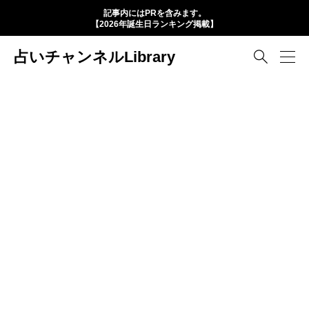
記事内にはPRを含みます。
【2026年誕生日ランキング掲載】
占いチャンネルLibrary
