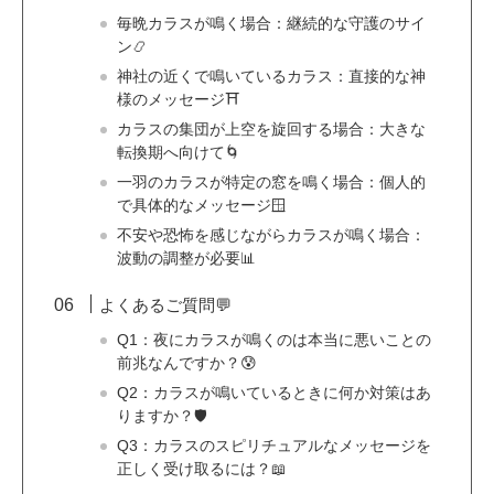
毎晩カラスが鳴く場合：継続的な守護のサイ
ン📿
神社の近くで鳴いているカラス：直接的な神
様のメッセージ⛩️
カラスの集団が上空を旋回する場合：大きな
転換期へ向けて🌀
一羽のカラスが特定の窓を鳴く場合：個人的
で具体的なメッセージ🪟
不安や恐怖を感じながらカラスが鳴く場合：
波動の調整が必要📊
よくあるご質問💬
Q1：夜にカラスが鳴くのは本当に悪いことの
前兆なんですか？😰
Q2：カラスが鳴いているときに何か対策はあ
りますか？🛡️
Q3：カラスのスピリチュアルなメッセージを
正しく受け取るには？📖