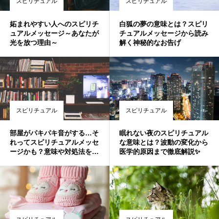
スピリチュアル
スピリチュアル
妬まれやすい人へのスピリチ
白狐の夢の意味とは？スピリ
ュアルメッセージ～あなたが
チュアルメッセージから読み
光を放つ理由～
解く神秘的なお告げ
スピリチュアル
スピリチュアル
部屋がパキパキ音がする…そ
眠れない夜のスピリチュアル
れってスピリチュアルメッセ
な意味とは？波動の変化から
ージかも？意味や対処法を詳
医学的原因まで徹底解説✨
しく解説