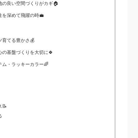
地の良い空間づくりがカギ🏠
性を深めて飛躍の時💼
ツ育てる豊かさ💰
心の基盤づくりを大切に🍀
テム・ラッキーカラー🌈
📝
る