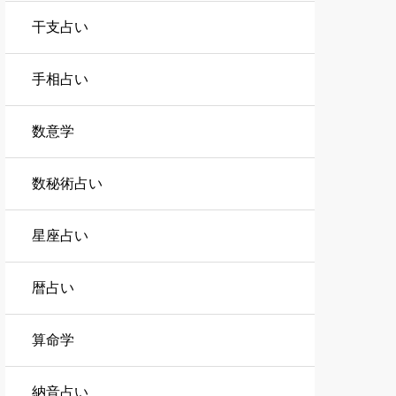
干支占い
手相占い
数意学
数秘術占い
星座占い
暦占い
算命学
納音占い