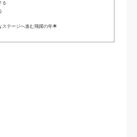
する
る
なステージへ進む飛躍の年🌟