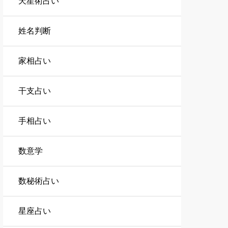
天星術占い
姓名判断
家相占い
干支占い
手相占い
数意学
数秘術占い
星座占い