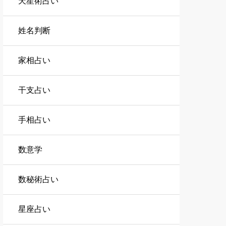
天星術占い
姓名判断
家相占い
干支占い
手相占い
数意学
数秘術占い
星座占い