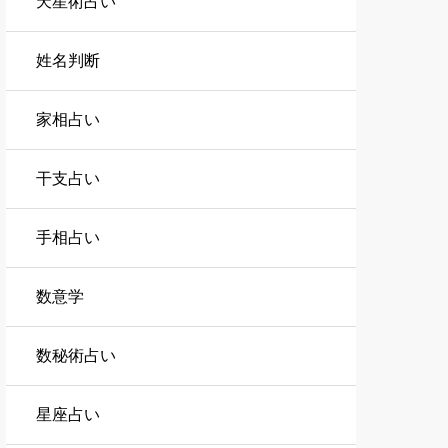
天星術占い
姓名判断
家相占い
干支占い
手相占い
数意学
数秘術占い
星座占い