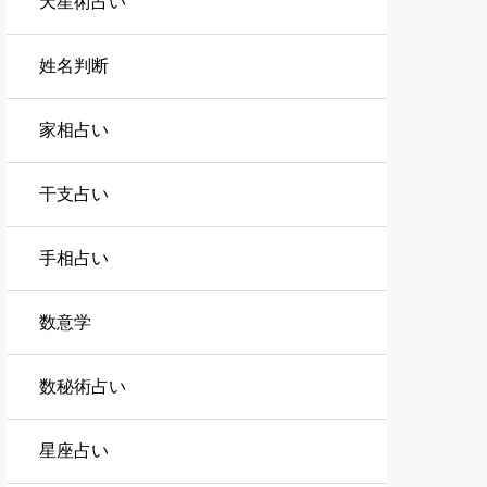
天星術占い
姓名判断
家相占い
干支占い
手相占い
数意学
数秘術占い
星座占い