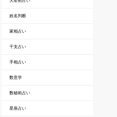
天星術占い
姓名判断
家相占い
干支占い
手相占い
数意学
数秘術占い
星座占い