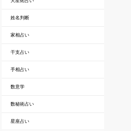
天星術占い
姓名判断
家相占い
干支占い
手相占い
数意学
数秘術占い
星座占い