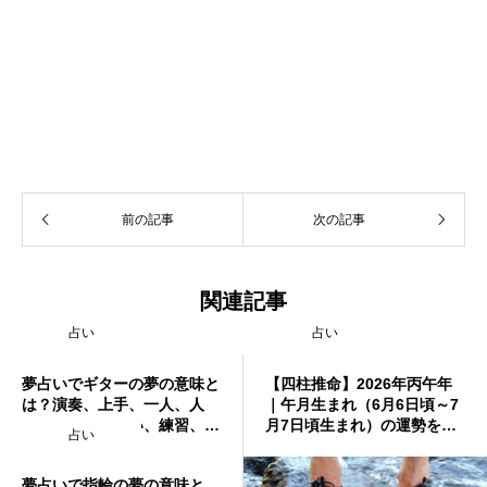
前の記事
次の記事
関連記事
占い
占い
夢占いでギターの夢の意味と
【四柱推命】2026年丙午年
は？演奏、上手、一人、人
｜午月生まれ（6月6日頃～7
前、誰も聞かない、練習、磨
月7日頃生まれ）の運勢を徹
占い
く、聴く、教えてもらう、買
底解説☀️総合運・仕事運・恋
う、貰う、楽しむ、つまらな
愛運・金運・健康運
夢占いで指輪の夢の意味と
い、諦めるなど