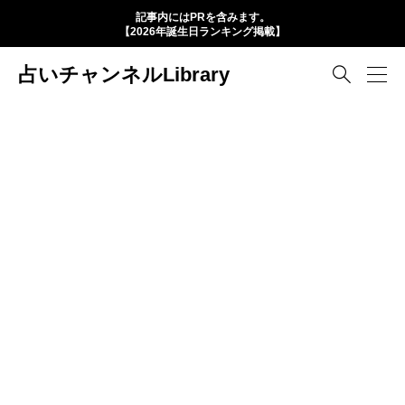
記事内にはPRを含みます。
【2026年誕生日ランキング掲載】
占いチャンネルLibrary
