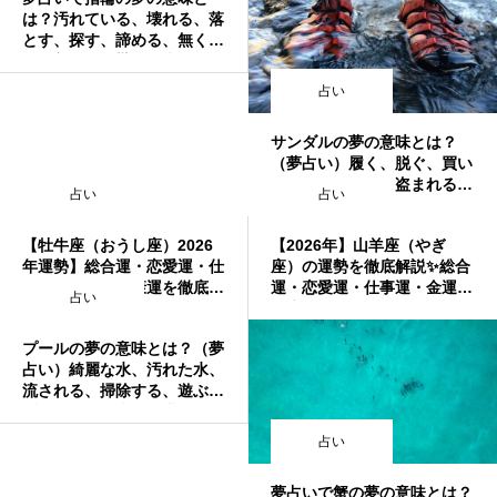
は？汚れている、壊れる、落
とす、探す、諦める、無く
す、着ける、貰う、喜ぶ、異
性など
占い
サンダルの夢の意味とは？
（夢占い）履く、脱ぐ、買い
替える、無くす、盗まれる、
占い
占い
もらう、買う、探す、捨て
る、洗う、壊れるなど
【牡牛座（おうし座）2026
【2026年】山羊座（やぎ
年運勢】総合運・恋愛運・仕
座）の運勢を徹底解説✨総合
事運・金運・健康運を徹底解
運・恋愛運・仕事運・金運・
占い
説✨ラッキーアイテムとアド
健康運からラッキーアイテム
バイスも
まで
プールの夢の意味とは？（夢
占い）綺麗な水、汚れた水、
流される、掃除する、遊ぶ、
浮かぶ、飛び込む、潜るなど
占い
夢占いで蟹の夢の意味とは？