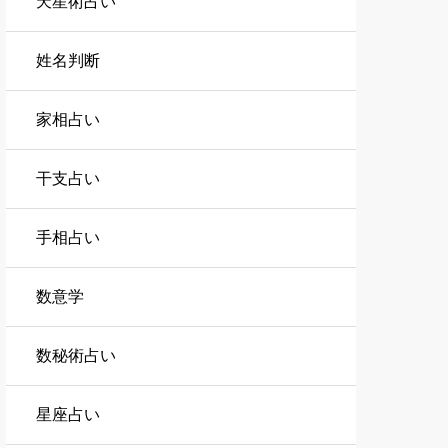
天星術占い
姓名判断
家相占い
干支占い
手相占い
数意学
数秘術占い
星座占い