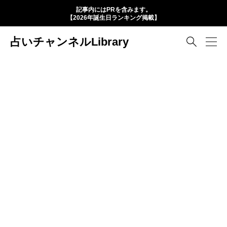
記事内にはPRを含みます。
【2026年誕生日ランキング掲載】
占いチャンネルLibrary
