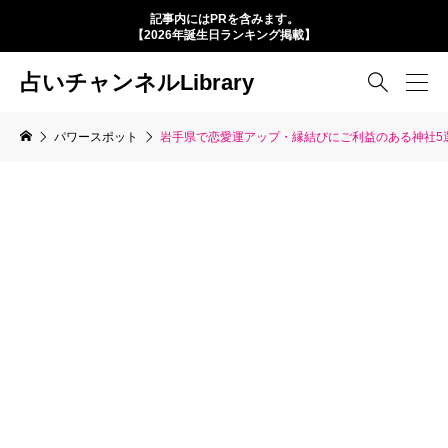
記事内にはPRを含みます。
【2026年誕生日ランキング掲載】
占いチャンネルLibrary

パワースポット
岩手県で恋愛運アップ・縁結びにご利益のある神社5