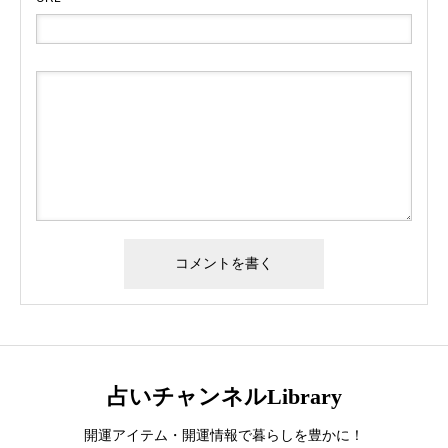
占いチャンネルLibrary
開運アイテム・開運情報で暮らしを豊かに！
誕生日ランキング
金運神社
金運財布
姓名判断