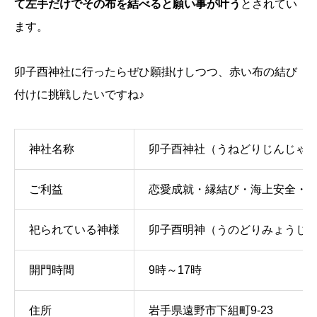
て左手だけでその布を結べると願い事が叶う
とされてい
ます。
卯子酉神社に行ったらぜひ願掛けしつつ、赤い布の結び
付けに挑戦したいですね♪
神社名称
卯子酉神社（うねどりじんじゃ
ご利益
恋愛成就・縁結び・海上安全・
祀られている神様
卯子酉明神（うのどりみょうじ
開門時間
9時～17時
住所
岩手県遠野市下組町9-23