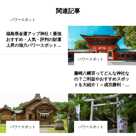
関連記事
パワースポット
福島県金運アップ神社！最強
おすすめ・人気・評判の財運
上昇の強力パワースポット！
宝くじ当選・事業成功・借金
返済・玉の輿・商売繁盛のご
パワースポット
利益
藤崎八幡宮ってどんな神社な
の？ご利益やおすすめスポッ
トを大紹介！～成功勝利・安
産守護・厄払いしたい方は必
見～
パワースポット
パワースポット