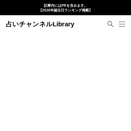
記事内にはPRを含みます。
【2026年誕生日ランキング掲載】
占いチャンネルLibrary
