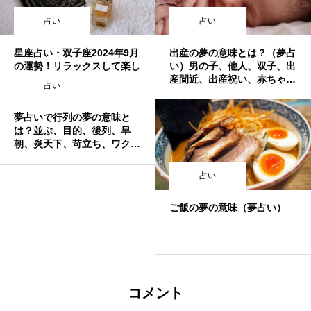
占い
占い
星座占い・双子座2024年9月
出産の夢の意味とは？（夢占
の運勢！リラックスして楽し
い）男の子、他人、双子、出
む時期到来！
産間近、出産祝い、赤ちゃ
占い
ん、友人など
夢占いで行列の夢の意味と
は？並ぶ、目的、後列、早
朝、炎天下、苛立ち、ワクワ
ク、割り込む、無心、注意、
家族、両親、恋人など
占い
ご飯の夢の意味（夢占い）
コメント