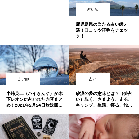
占い師
鹿児島県の当たる占い師5
選！口コミや評判をチェッ
ク！
占い師
占い
小峠英二（バイきんぐ）が木
砂漠の夢の意味とは？（夢占
下レオンに占われた内容まと
い）歩く、さまよう、走る、
め！2021年2月24日放送回！
キャンプ、生活、寝る、旅
突然ですが占ってもいいです
行、食事、遭遇、冒険、遊
か？
ぶ、逃げる、見つけるなど