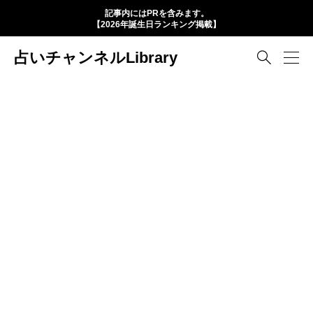
記事内にはPRを含みます。
【2026年誕生日ランキング掲載】
占いチャンネルLibrary
