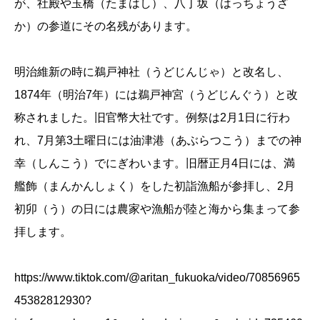
が、社殿や玉橋（たまはし）、八丁坂（はっちょうざ
か）の参道にその名残があります。
明治維新の時に鵜戸神社（うどじんじゃ）と改名し、
1874年（明治7年）には鵜戸神宮（うどじんぐう）と改
称されました。旧官幣大社です。例祭は2月1日に行わ
れ、7月第3土曜日には油津港（あぶらつこう）までの神
幸（しんこう）でにぎわいます。旧暦正月4日には、満
艦飾（まんかんしょく）をした初詣漁船が参拝し、2月
初卯（う）の日には農家や漁船が陸と海から集まって参
拝します。
https://www.tiktok.com/@aritan_fukuoka/video/70856965
45382812930?