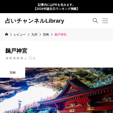
記事内にはPRを含みます。
【2026年誕生日ランキング掲載】
占いチャンネルLibrary

レビュー
九州
宮崎
鵜戸神宮
鵜戸神宮





-
0

宮崎