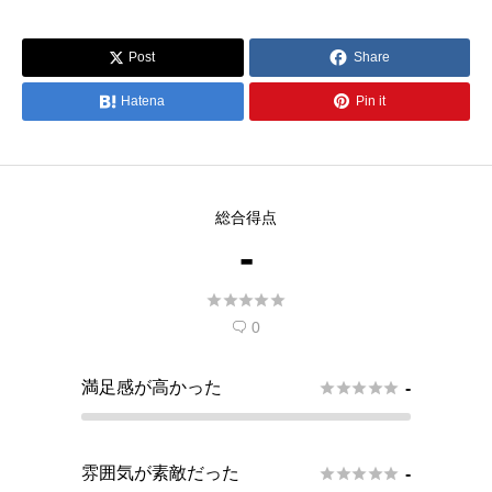

Post
Share


Hatena
Pin it

総合得点
-





0

満足感が高かった





-
雰囲気が素敵だった





-