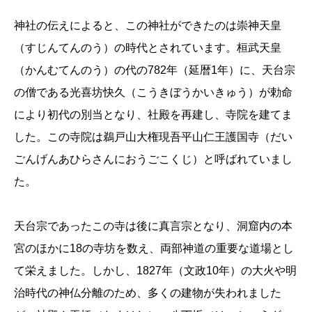
神社の伝えによると、この神社ができたのは崇神天皇
（すじんてんのう）の時代とされています。桓武天皇
（かんむてんのう）の代の782年（延暦1年）に、天台宗
の僧である光喜坊快久（こうきぼうかいきゅう）が勅命
により初代の別当となり、社殿を再建し、寺院を建てま
した。この寺院は鵜戸山大権現吾平山仁王護国寺（だい
ごんげんあひらさんにおうごこくじ）と呼ばれていまし
た。
天台宗であったこの寺は後に真言宗となり、洞窟内の本
宮のほかに18の寺坊を数え、両部神道の重要な道場とし
て栄えました。しかし、1827年（文政10年）の大火や明
治時代の神仏分離のため、多くの建物が失われました