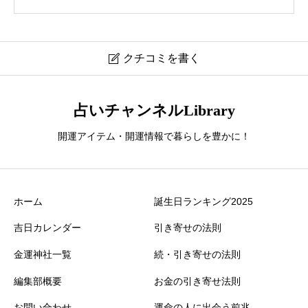
クチコミを書く

鵜戸神宮
占いチャンネルLibrary
開運アイテム・開運情報で暮らしを豊かに！
ニックネーム
必須
ホーム
誕生日ランキング2025
吉日カレンダー
引き寄せの法則
金運神社一覧
続・引き寄せの法則
満足感が高かった
必須
編集部概要
お金の引き寄せ法則





星の数をお選びください
お問い合わせ
運命の人に出会う前兆