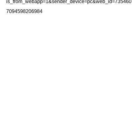
is_from_webapp=1&sender_device=pc&web_id=735460
7094598206984