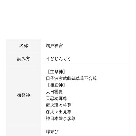
名称
鵜戸神宮
読み方
うどじんぐう
【主祭神】
日子波瀲武鸕鷀草葺不合尊
【相殿神】
大日孁貴
御祭神
天忍穂耳尊
彦火瓊々杵尊
彦火々出見尊
神日本磐余彦尊
縁結び