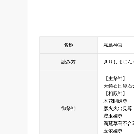
名称
霧島神宮
読み方
きりしまじん
【主祭神】
天饒石国饒石
【相殿神】
木花開姫尊
御祭神
彦火火出見尊
豊玉姫尊
鵜鶿草葺不合
玉依姫尊