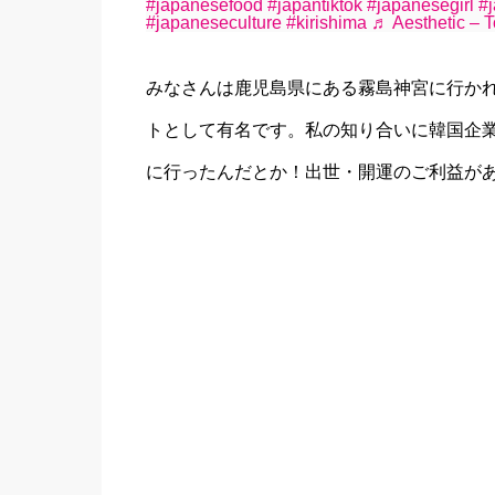
#japanesefood
#japantiktok
#japanesegirl
#j
#japaneseculture
#kirishima
♬ Aesthetic – T
みなさんは鹿児島県にある霧島神宮に行か
トとして有名です。私の知り合いに韓国企
に行ったんだとか！出世・開運のご利益が