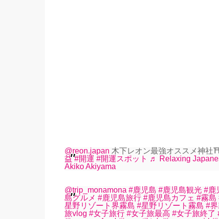
@reon.japan
木下レオン最強オススメ神社
益
#開運
#開運スポット
♬ Relaxing Japanese
Akiko Akiyama
@trip_monamona
#鹿児島
#鹿児島観光
#鹿
島グルメ
#鹿児島旅行
#鹿児島カフェ
#霧島
星野リゾート界霧島
#星野リゾート霧島
#
旅vlog
#女子旅行
#女子旅最高
#女子旅終了