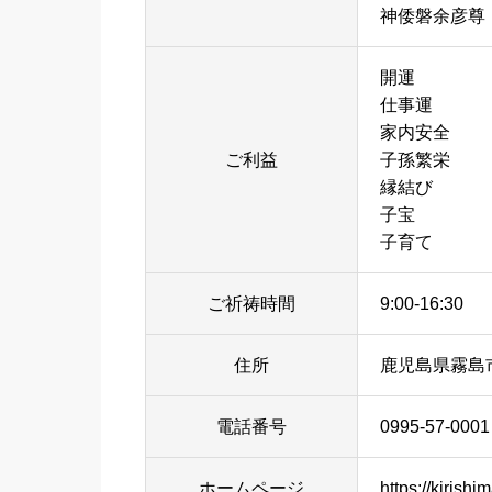
神倭磐余彦尊
開運
仕事運
家内安全
ご利益
子孫繁栄
縁結び
子宝
子育て
ご祈祷時間
9:00-16:30
住所
鹿児島県霧島市
電話番号
0995-57-0001
ホームページ
https://kirishim