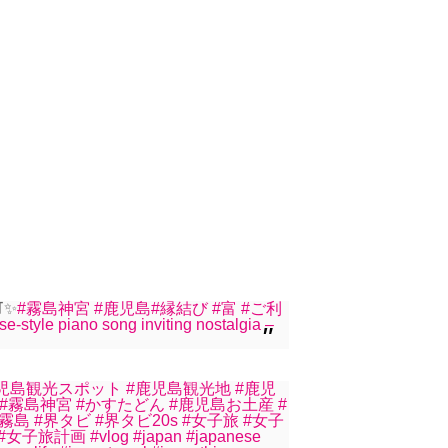
⛩✨
#霧島神宮
#鹿児島
#縁結び
#富
#ご利
-style piano song inviting nostalgia –
児島観光スポット
#鹿児島観光地
#鹿児
#霧島神宮
#かすたどん
#鹿児島お土産
#
界霧島
#界タビ
#界タビ20s
#女子旅
#女子
#女子旅計画
#vlog
#japan
#japanese