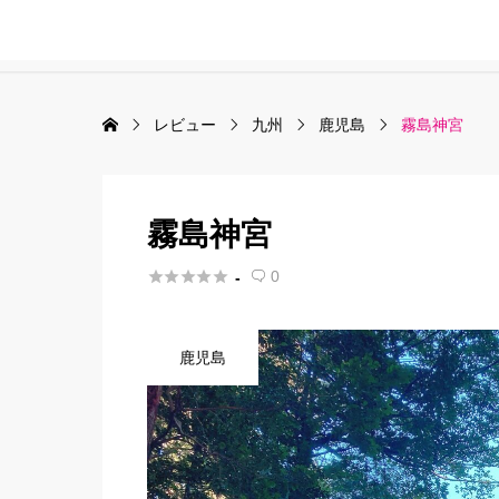
レビュー
九州
鹿児島
霧島神宮
霧島神宮





0
-

鹿児島