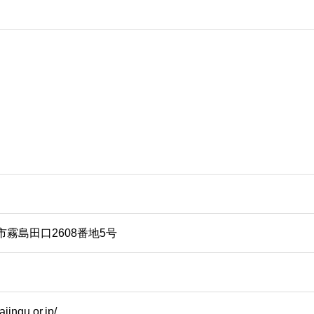
霧島田口2608番地5号
ajingu.or.jp/