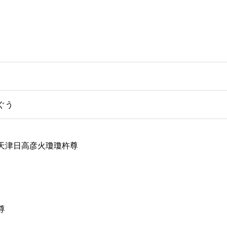
ぐう
天津日高彦火瓊瓊杵尊
尊