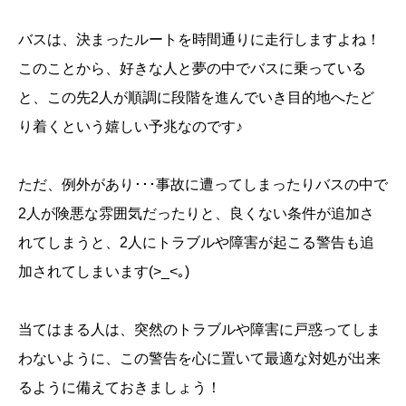
バスは、決まったルートを時間通りに走行しますよね！
このことから、好きな人と夢の中でバスに乗っている
と、この先2人が順調に段階を進んでいき目的地へたど
り着くという嬉しい予兆なのです♪
ただ、例外があり･･･事故に遭ってしまったりバスの中で
2人が険悪な雰囲気だったりと、良くない条件が追加さ
れてしまうと、2人にトラブルや障害が起こる警告も追
加されてしまいます(>_<｡)
当てはまる人は、突然のトラブルや障害に戸惑ってしま
わないように、この警告を心に置いて最適な対処が出来
るように備えておきましょう！
誕生日ランキング
金運神社
金運財布
姓名判断