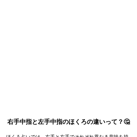
右手中指と左手中指のほくろの違いって？🤔
誕生日ランキング
金運神社
金運財布
姓名判断
ほくろ占いでは、右手と左手でそれぞれ異なる意味を持