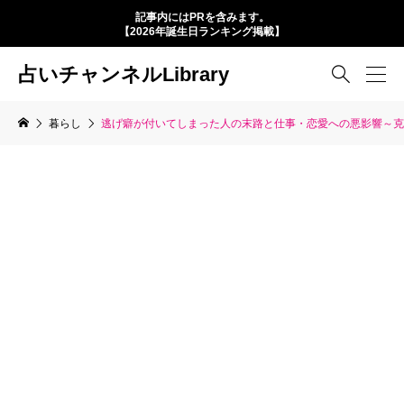
記事内にはPRを含みます。
【2026年誕生日ランキング掲載】
占いチャンネルLibrary

暮らし
逃げ癖が付いてしまった人の末路と仕事・恋愛への悪影響～克