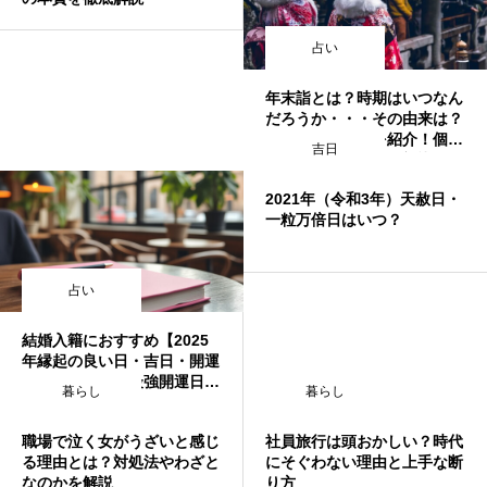
占い
年末詣とは？時期はいつなん
だろうか・・・その由来は？
オススメの神社を紹介！個人
吉日
的には関西・京都★初詣より
もオススメ！開運アップしま
2021年（令和3年）天赦日・
すよー
一粒万倍日はいつ？
占い
結婚入籍におすすめ【2025
年縁起の良い日・吉日・開運
日カレンダー】最強開運日ラ
暮らし
暮らし
ンキング付！天赦日・一粒万
倍日・大安・寅の日・巳の
職場で泣く女がうざいと感じ
社員旅行は頭おかしい？時代
日・不成就日・結婚・入籍・
る理由とは？対処法やわざと
にそぐわない理由と上手な断
引越し
なのかを解説
り方