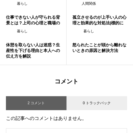
法と対処術
を徹底解説
暮らし
人間関係
仕事できない人が守られる背
孤立させるのが上手い人の心
景とは？上司の心理と職場の
理と効果的な対処法|標的に
残念な現実
ならないコツ
暮らし
暮らし
休憩を取らない人は迷惑？生
怒られたことが頭から離れな
産性を下げる理由と本人への
いときの原因と解決方法
伝え方を解説
コメント
2 コメント
0 トラックバック
この記事へのコメントはありません。