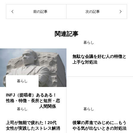
前の記事
次の記事
関連記事
暮らし
無駄な会議を好む人の特徴と
上手な対処法
暮らし
INFJ（提唱者）あるある！
性格・特徴・長所と短所・恋
愛・友情・仕事・人間関係
暮らし
暮らし
上司が無能で疲れた！20代
後輩の昇進でみじめに…もう
女性が実践したストレス解消
やる気が出ないときの対処法