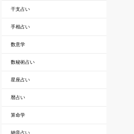
干支占い
手相占い
数意学
数秘術占い
星座占い
暦占い
算命学
納音占い